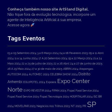
Conheça também nosso site ArtStand Digital.
Não fique fora da evolução tecnológica, incorpore um
agente de Inteligência Artificial à sua empresa.
Acesse agora
Tags Eventos
03 a 05 Setembro 2024
3 a 6 Março 2024
04 a 06 Fevereiro 2025
09 a 11 Abril
2024
11 a 14 Junho 2024
17 A 20 Setembro 2024
19 a 22 Março 2024
21 a 24
Maio 2024
22 a 25 de julho de 2025
22 a 26 Abril
24 a 27 de junho de 2025
26 A 29 Maio 2024
27 a 30 de maio de 2025
ABRIN 2024
Arapongas
Distrito
AUTOCOM 2024
AUTOMEC 2025
CELEBRA SHOW 2024
Expo Center
Anhembi
EQUIPOTEL 2024
Expoara
Norte
EXPO REVESTIR 2024
FIPAN 2025
Fispal Food Service 2024
Fispal Food Service 2025
Fispal Tecnologia 2025
HOSPITALAR 2024
ISC BR
SP
2024
MOVELPAR 2025
Negócios nos Trilhos 2025
NT 2025
PR