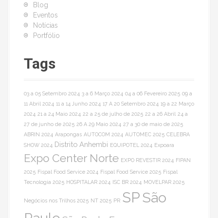
d
Blog
e
Eventos
Notícias
a
Portfólio
r
Tags
t
i
03 a 05 Setembro 2024
3 a 6 Março 2024
04 a 06 Fevereiro 2025
09 a
11 Abril 2024
11 a 14 Junho 2024
17 A 20 Setembro 2024
19 a 22 Março
g
2024
21 a 24 Maio 2024
22 a 25 de julho de 2025
22 a 26 Abril
24 a
27 de junho de 2025
26 A 29 Maio 2024
27 a 30 de maio de 2025
o
ABRIN 2024
Arapongas
AUTOCOM 2024
AUTOMEC 2025
CELEBRA
Distrito Anhembi
SHOW 2024
EQUIPOTEL 2024
Expoara
s
Expo Center Norte
EXPO REVESTIR 2024
FIPAN
2025
Fispal Food Service 2024
Fispal Food Service 2025
Fispal
Tecnologia 2025
HOSPITALAR 2024
ISC BR 2024
MOVELPAR 2025
SP
São
Negócios nos Trilhos 2025
NT 2025
PR