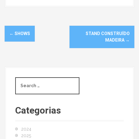
N
←
SHOWS
STAND CONSTRUÍDO
a
MADEIRA
→
v
e
g
S
e
a
a
r
ç
c
Categorias
ã
h
f
o
o
2024
r
2025
: