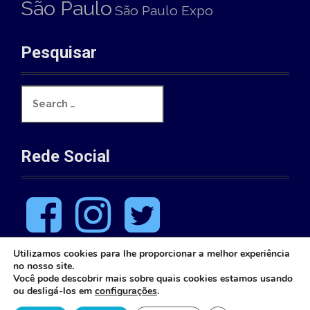
São Paulo
São Paulo Expo
Pesquisar
S
e
a
r
c
Rede Social
h
f
o
F
I
T
r
a
n
w
:
c
s
i
e
t
t
Utilizamos cookies para lhe proporcionar a melhor experiência
b
a
t
no nosso site.
o
g
e
Você pode descobrir mais sobre quais cookies estamos usando
o
r
r
ou desligá-los em
configurações
.
k
a