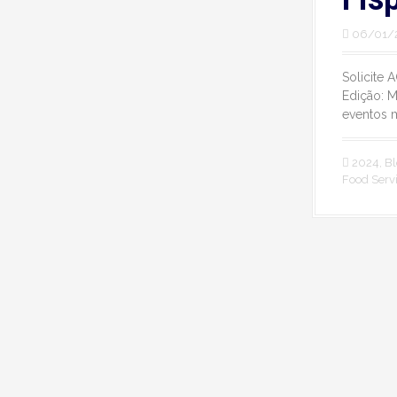
06/01/
Solicite 
Edição: M
eventos m
2024
,
Bl
Food Serv