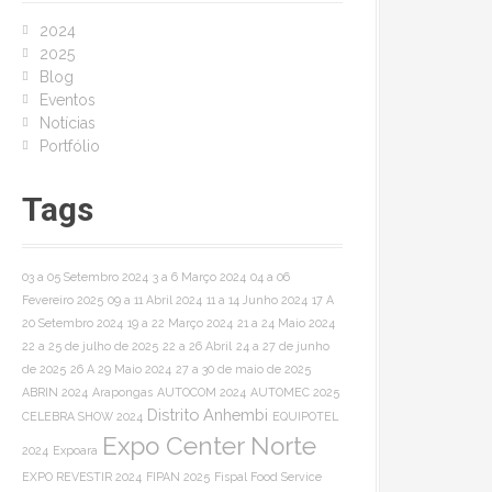
o
2024
r
2025
:
Blog
Eventos
Notícias
Portfólio
Tags
03 a 05 Setembro 2024
3 a 6 Março 2024
04 a 06
Fevereiro 2025
09 a 11 Abril 2024
11 a 14 Junho 2024
17 A
20 Setembro 2024
19 a 22 Março 2024
21 a 24 Maio 2024
22 a 25 de julho de 2025
22 a 26 Abril
24 a 27 de junho
de 2025
26 A 29 Maio 2024
27 a 30 de maio de 2025
ABRIN 2024
Arapongas
AUTOCOM 2024
AUTOMEC 2025
Distrito Anhembi
CELEBRA SHOW 2024
EQUIPOTEL
Expo Center Norte
2024
Expoara
EXPO REVESTIR 2024
FIPAN 2025
Fispal Food Service