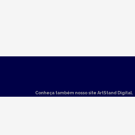
Conheça também nosso site ArtStand Digital.
Não fique fora da evolução tecnológica, incorpore
um agente de Inteligência Artificial à sua empresa.
Acesse agora
🚀