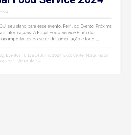
2024
AQUI seu stand para esse evento. Perfil do Evento: Próxima
ais Informações: A Fispal Food Service É um dos
ais importantes do setor de alimentação e food […]
og
,
Eventos
11 a 14 Junho 2024
,
Expo Center Norte
,
Fispal
ice 2024
,
São Paulo
,
SP