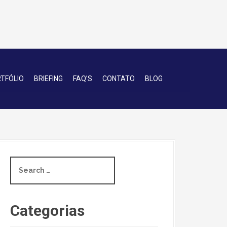
TFÓLIO
BRIEFING
FAQ’S
CONTATO
BLOG
S
e
a
r
c
Categorias
h
f