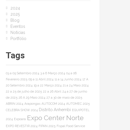
o
2024
r
2025
:
Blog
Eventos
Notícias
Portfólio
Tags
03 a 05 Setembro 2024
3 a 6 Março 2024
04 a 06
Fevereiro 2025
09 a 11 Abril 2024
11 a 14 Junho 2024
17 A
20 Setembro 2024
19 a 22 Março 2024
21 a 24 Maio 2024
22 a 25 de julho de 2025
22 a 26 Abril
24 a 27 de junho
de 2025
26 A 29 Maio 2024
27 a 30 de maio de 2025
ABRIN 2024
Arapongas
AUTOCOM 2024
AUTOMEC 2025
Distrito Anhembi
CELEBRA SHOW 2024
EQUIPOTEL
Expo Center Norte
2024
Expoara
EXPO REVESTIR 2024
FIPAN 2025
Fispal Food Service