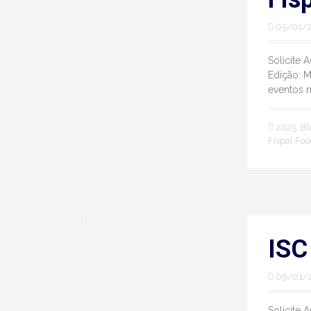
05/01/
Solicite 
Edição: M
eventos m
2025
,
Bl
Fispal Fo
ISC
09/01/
Solicite 