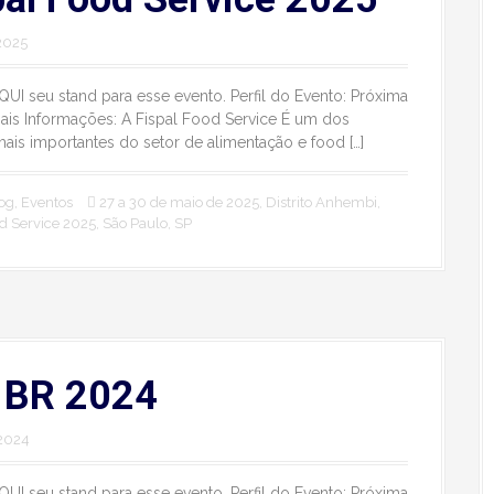
2025
AQUI seu stand para esse evento. Perfil do Evento: Próxima
ais Informações: A Fispal Food Service É um dos
ais importantes do setor de alimentação e food […]
og
,
Eventos
27 a 30 de maio de 2025
,
Distrito Anhembi
,
od Service 2025
,
São Paulo
,
SP
 BR 2024
2024
AQUI seu stand para esse evento. Perfil do Evento: Próxima