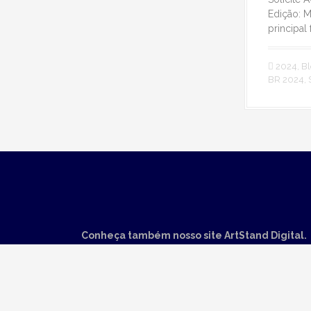
Edição: 
principal
2024
,
Bl
BR 2024
,
Conheça também nosso site ArtStand Digital.
Não fique fora da evolução tecnológica, incorpore
um agente de Inteligência Artificial à sua empresa.
Acesse agora
🚀