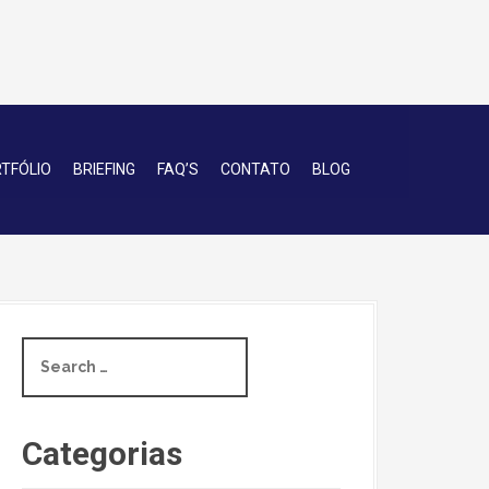
TFÓLIO
BRIEFING
FAQ’S
CONTATO
BLOG
S
e
a
r
c
Categorias
h
f