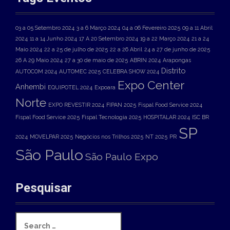
03 a 05 Setembro 2024
3 a 6 Março 2024
04 a 06 Fevereiro 2025
09 a 11 Abril
2024
11 a 14 Junho 2024
17 A 20 Setembro 2024
19 a 22 Março 2024
21 a 24
Maio 2024
22 a 25 de julho de 2025
22 a 26 Abril
24 a 27 de junho de 2025
26 A 29 Maio 2024
27 a 30 de maio de 2025
ABRIN 2024
Arapongas
Distrito
AUTOCOM 2024
AUTOMEC 2025
CELEBRA SHOW 2024
Expo Center
Anhembi
EQUIPOTEL 2024
Expoara
Norte
EXPO REVESTIR 2024
FIPAN 2025
Fispal Food Service 2024
Fispal Food Service 2025
Fispal Tecnologia 2025
HOSPITALAR 2024
ISC BR
SP
2024
MOVELPAR 2025
Negócios nos Trilhos 2025
NT 2025
PR
São Paulo
São Paulo Expo
Pesquisar
S
e