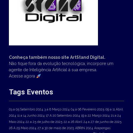
Conheça também nosso site ArtStand Digital.
Não fique fora da evolução tecnológica, incorpore um
agente de Inteligência Artificial à sua empresa.
Acesse agora
Tags Eventos
03 a 05 Setembro 2024
3 a 6 Março 2024
04 a 06 Fevereiro 2025
09 a 11 Abril
2024
11 a 14 Junho 2024
17 A 20 Setembro 2024
19 a 22 Março 2024
21 a 24
Maio 2024
22 a 25 de julho de 2025
22 a 26 Abril
24 a 27 de junho de 2025
26 A 29 Maio 2024
27 a 30 de maio de 2025
ABRIN 2024
Arapongas