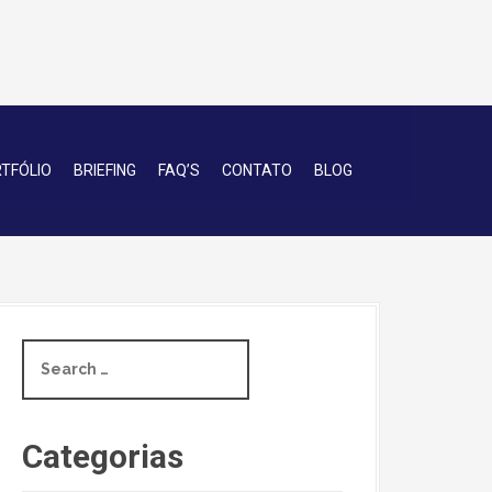
TFÓLIO
BRIEFING
FAQ’S
CONTATO
BLOG
S
e
a
r
c
Categorias
h
f