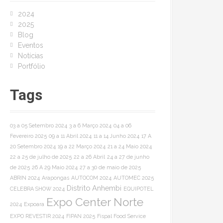
o
2024
r
2025
:
Blog
Eventos
Notícias
Portfólio
Tags
03 a 05 Setembro 2024
3 a 6 Março 2024
04 a 06
Fevereiro 2025
09 a 11 Abril 2024
11 a 14 Junho 2024
17 A
20 Setembro 2024
19 a 22 Março 2024
21 a 24 Maio 2024
22 a 25 de julho de 2025
22 a 26 Abril
24 a 27 de junho
de 2025
26 A 29 Maio 2024
27 a 30 de maio de 2025
ABRIN 2024
Arapongas
AUTOCOM 2024
AUTOMEC 2025
Distrito Anhembi
CELEBRA SHOW 2024
EQUIPOTEL
Expo Center Norte
2024
Expoara
EXPO REVESTIR 2024
FIPAN 2025
Fispal Food Service