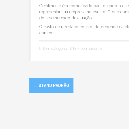
Geralmente é recomendado para quando o client
representar sua empresa no evento. O que co
do seu mercado de atuação.
O custo de um stand construído depende da ela
contém.
Sem categoria
link permanente
N
←
STAND PADRÃO
a
v
e
g