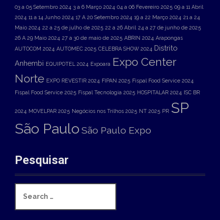
03 a 05 Setembro 2024
3 a 6 Março 2024
04 a 06 Fevereiro 2025
09 a 11 Abril
2024
11 a 14 Junho 2024
17 A 20 Setembro 2024
19 a 22 Março 2024
21 a 24
Maio 2024
22 a 25 de julho de 2025
22 a 26 Abril
24 a 27 de junho de 2025
26 A 29 Maio 2024
27 a 30 de maio de 2025
ABRIN 2024
Arapongas
Distrito
AUTOCOM 2024
AUTOMEC 2025
CELEBRA SHOW 2024
Expo Center
Anhembi
EQUIPOTEL 2024
Expoara
Norte
EXPO REVESTIR 2024
FIPAN 2025
Fispal Food Service 2024
Fispal Food Service 2025
Fispal Tecnologia 2025
HOSPITALAR 2024
ISC BR
SP
2024
MOVELPAR 2025
Negócios nos Trilhos 2025
NT 2025
PR
São Paulo
São Paulo Expo
Pesquisar
S
e
a
r