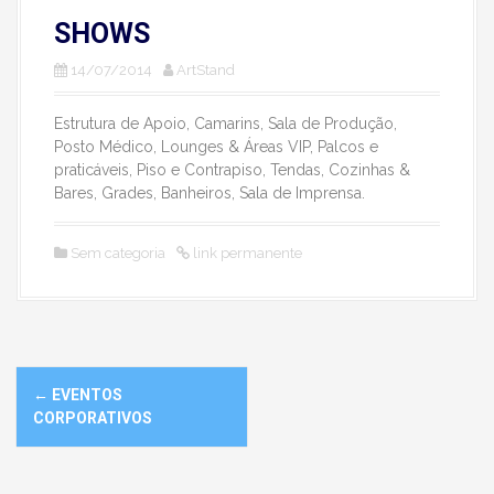
SHOWS
14/07/2014
ArtStand
Estrutura de Apoio, Camarins, Sala de Produção,
Posto Médico, Lounges & Áreas VIP, Palcos e
praticáveis, Piso e Contrapiso, Tendas, Cozinhas &
Bares, Grades, Banheiros, Sala de Imprensa.
Sem categoria
link permanente
N
←
EVENTOS
a
CORPORATIVOS
v