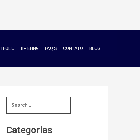
TFÓLIO
BRIEFING
FAQ’S
CONTATO
BLOG
S
e
a
r
c
Categorias
h
f