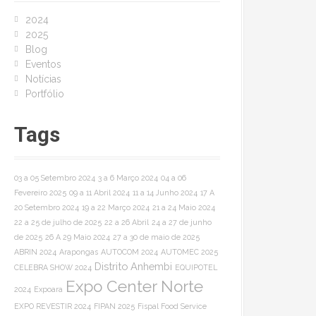
o
2024
r
2025
:
Blog
Eventos
Notícias
Portfólio
Tags
03 a 05 Setembro 2024
3 a 6 Março 2024
04 a 06
Fevereiro 2025
09 a 11 Abril 2024
11 a 14 Junho 2024
17 A
20 Setembro 2024
19 a 22 Março 2024
21 a 24 Maio 2024
22 a 25 de julho de 2025
22 a 26 Abril
24 a 27 de junho
de 2025
26 A 29 Maio 2024
27 a 30 de maio de 2025
ABRIN 2024
Arapongas
AUTOCOM 2024
AUTOMEC 2025
Distrito Anhembi
CELEBRA SHOW 2024
EQUIPOTEL
Expo Center Norte
2024
Expoara
EXPO REVESTIR 2024
FIPAN 2025
Fispal Food Service