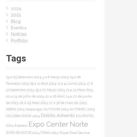
o
2024
r
2025
:
Blog
Eventos
Notícias
Portfólio
Tags
03 a 05 Setembro 2024
3 a 6 Março 2024
04 a 06
Fevereiro 2025
09 a 11 Abril 2024
11 a 14 Junho 2024
17 A
20 Setembro 2024
19 a 22 Março 2024
21 a 24 Maio 2024
22 a 25 de julho de 2025
22 a 26 Abril
24 a 27 de junho
de 2025
26 A 29 Maio 2024
27 a 30 de maio de 2025
ABRIN 2024
Arapongas
AUTOCOM 2024
AUTOMEC 2025
Distrito Anhembi
CELEBRA SHOW 2024
EQUIPOTEL
Expo Center Norte
2024
Expoara
EXPO REVESTIR 2024
FIPAN 2025
Fispal Food Service