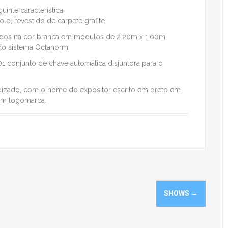
inte característica:
o, revestido de carpete grafite.
zados na cor branca em módulos de 2.20m x 1.00m,
do sistema Octanorm.
 conjunto de chave automática disjuntora para o
odizado, com o nome do expositor escrito em preto em
sem logomarca.
SHOWS
→