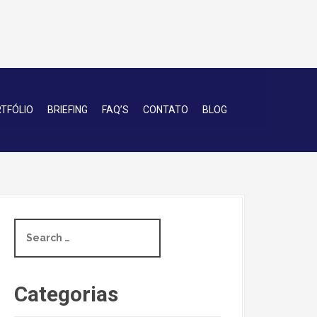
TFÓLIO
BRIEFING
FAQ’S
CONTATO
BLOG
S
e
a
r
c
Categorias
h
f