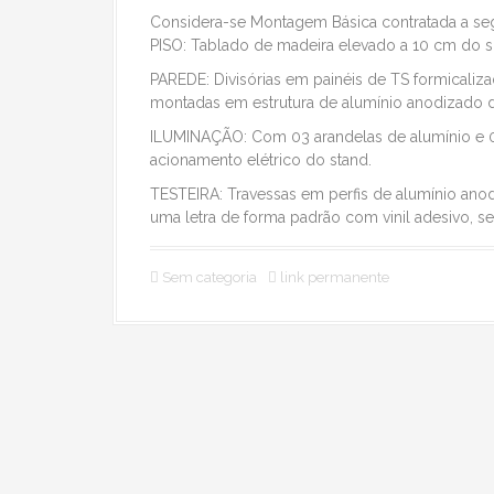
Considera-se Montagem Básica contratada a segu
PISO: Tablado de madeira elevado a 10 cm do sol
PAREDE: Divisórias em painéis de TS formicali
montadas em estrutura de alumínio anodizado 
ILUMINAÇÃO: Com 03 arandelas de alumínio e 01
acionamento elétrico do stand.
TESTEIRA: Travessas em perfis de alumínio an
uma letra de forma padrão com vinil adesivo, 
Sem categoria
link permanente
N
a