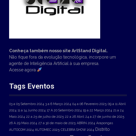
Conheça também nosso site ArtStand Digital.
Não fique fora da evolução tecnológica, incorpore um
agente de Inteligência Artificial à sua empresa.
Acesse agora
Tags Eventos
03 a 05 Setembro 2024
3 a 6 Março 2024
04 a 06 Fevereiro 2025
09 a 11 Abril
2024
11 a 14 Junho 2024
17 A 20 Setembro 2024
19 a 22 Março 2024
21 a 24
Maio 2024
22 a 25 de julho de 2025
22 a 26 Abril
24 a 27 de junho de 2025
26 A 29 Maio 2024
27 a 30 de maio de 2025
ABRIN 2024
Arapongas
Distrito
AUTOCOM 2024
AUTOMEC 2025
CELEBRA SHOW 2024