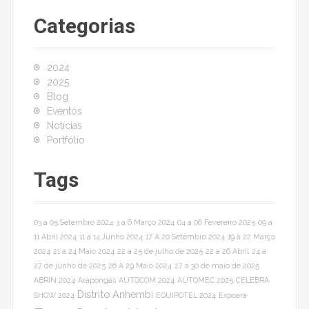
r
c
ç
Categorias
h
ã
f
o
2024
o
r
2025
:
Blog
d
Eventos
e
Notícias
Portfólio
a
Tags
r
t
03 a 05 Setembro 2024
3 a 6 Março 2024
04 a 06 Fevereiro 2025
09 a
i
11 Abril 2024
11 a 14 Junho 2024
17 A 20 Setembro 2024
19 a 22 Março
2024
21 a 24 Maio 2024
22 a 25 de julho de 2025
22 a 26 Abril
24 a
g
27 de junho de 2025
26 A 29 Maio 2024
27 a 30 de maio de 2025
ABRIN 2024
Arapongas
AUTOCOM 2024
AUTOMEC 2025
CELEBRA
o
Distrito Anhembi
SHOW 2024
EQUIPOTEL 2024
Expoara