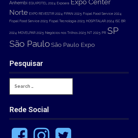
Expo Center
Anhembi
EQUIPOTEL 2024
Expoara
Norte
EXPO REVESTIR 2024
FIPAN 2025
Fispal Food Service 2024
Fispal Food Service 2025
Fispal Tecnologia 2025
HOSPITALAR 2024
ISC BR
SP
2024
MOVELPAR 2025
Negócios nos Trilhos 2025
NT 2025
PR
São Paulo
São Paulo Expo
Pesquisar
S
e
a
r
c
Rede Social
h
f
o
F
I
T
r
a
n
w