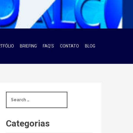
TFÓLIO
BRIEFING
FAQ’S
CONTATO
BLOG
S
e
a
r
c
Categorias
h
f