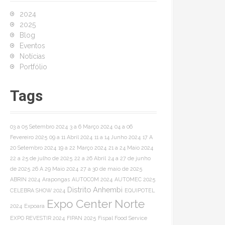
o
2024
r
2025
:
Blog
Eventos
Notícias
Portfólio
Tags
03 a 05 Setembro 2024
3 a 6 Março 2024
04 a 06
Fevereiro 2025
09 a 11 Abril 2024
11 a 14 Junho 2024
17 A
20 Setembro 2024
19 a 22 Março 2024
21 a 24 Maio 2024
22 a 25 de julho de 2025
22 a 26 Abril
24 a 27 de junho
de 2025
26 A 29 Maio 2024
27 a 30 de maio de 2025
ABRIN 2024
Arapongas
AUTOCOM 2024
AUTOMEC 2025
Distrito Anhembi
CELEBRA SHOW 2024
EQUIPOTEL
Expo Center Norte
2024
Expoara
EXPO REVESTIR 2024
FIPAN 2025
Fispal Food Service