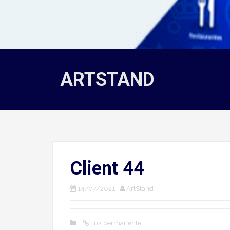
ARTSTAND
Client 44
14/07/2021
ArtStand
link permanente