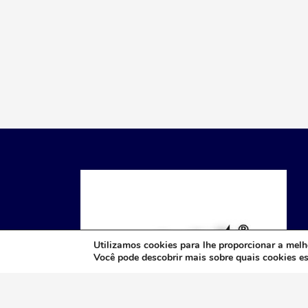
d
e
a
r
t
i
g
o
s
Utilizamos cookies para lhe proporcionar a melho
Você pode descobrir mais sobre quais cookies 