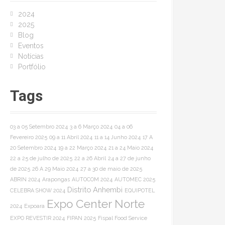
o
2024
r
2025
:
Blog
Eventos
Notícias
Portfólio
Tags
03 a 05 Setembro 2024
3 a 6 Março 2024
04 a 06
Fevereiro 2025
09 a 11 Abril 2024
11 a 14 Junho 2024
17 A
20 Setembro 2024
19 a 22 Março 2024
21 a 24 Maio 2024
22 a 25 de julho de 2025
22 a 26 Abril
24 a 27 de junho
de 2025
26 A 29 Maio 2024
27 a 30 de maio de 2025
ABRIN 2024
Arapongas
AUTOCOM 2024
AUTOMEC 2025
Distrito Anhembi
CELEBRA SHOW 2024
EQUIPOTEL
Expo Center Norte
2024
Expoara
EXPO REVESTIR 2024
FIPAN 2025
Fispal Food Service