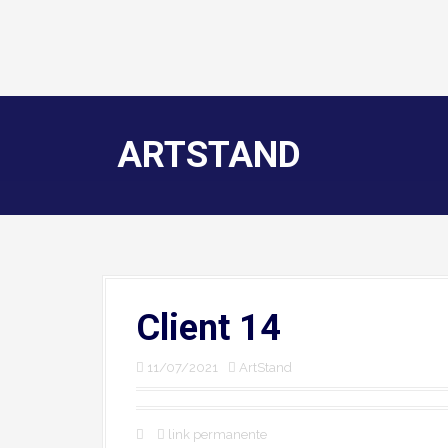
ARTSTAND
Client 14
11/07/2021
ArtStand
link permanente