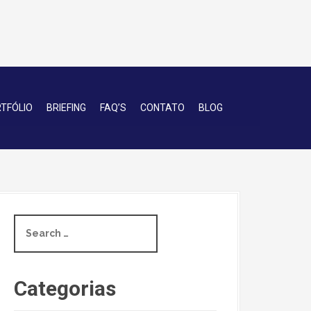
TFÓLIO
BRIEFING
FAQ’S
CONTATO
BLOG
S
e
a
r
c
Categorias
h
f