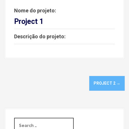
Nome do projeto:
Project 1
Descrição do projeto:
N
PROJECT 2
→
a
v
e
S
g
e