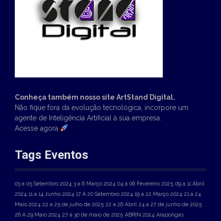
Conheça também nosso site ArtStand Digital.
Não fique fora da evolução tecnológica, incorpore um
agente de Inteligência Artificial à sua empresa.
Acesse agora
Tags Eventos
03 a 05 Setembro 2024
3 a 6 Março 2024
04 a 06 Fevereiro 2025
09 a 11 Abril
2024
11 a 14 Junho 2024
17 A 20 Setembro 2024
19 a 22 Março 2024
21 a 24
Maio 2024
22 a 25 de julho de 2025
22 a 26 Abril
24 a 27 de junho de 2025
26 A 29 Maio 2024
27 a 30 de maio de 2025
ABRIN 2024
Arapongas