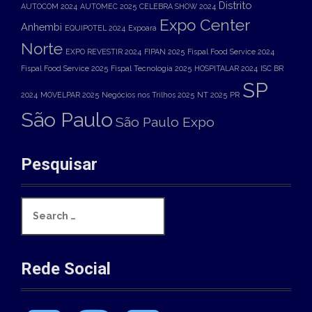
Distrito
AUTOCOM 2024
AUTOMEC 2025
CELEBRA SHOW 2024
Expo Center
Anhembi
EQUIPOTEL 2024
Expoara
Norte
EXPO REVESTIR 2024
FIPAN 2025
Fispal Food Service 2024
Fispal Food Service 2025
Fispal Tecnologia 2025
HOSPITALAR 2024
ISC BR
SP
2024
MOVELPAR 2025
Negócios nos Trilhos 2025
NT 2025
PR
São Paulo
São Paulo Expo
Pesquisar
S
e
a
r
c
Rede Social
h
f
o